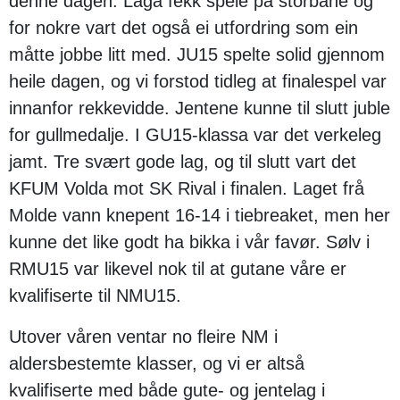
denne dagen. Laga fekk spele på storbane og
for nokre vart det også ei utfordring som ein
måtte jobbe litt med. JU15 spelte solid gjennom
heile dagen, og vi forstod tidleg at finalespel var
innanfor rekkevidde. Jentene kunne til slutt juble
for gullmedalje. I GU15-klassa var det verkeleg
jamt. Tre svært gode lag, og til slutt vart det
KFUM Volda mot SK Rival i finalen. Laget frå
Molde vann knepent 16-14 i tiebreaket, men her
kunne det like godt ha bikka i vår favør. Sølv i
RMU15 var likevel nok til at gutane våre er
kvalifiserte til NMU15.
Utover våren ventar no fleire NM i
aldersbestemte klasser, og vi er altså
kvalifiserte med både gute- og jentelag i