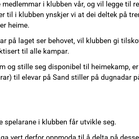
e medlemmar i klubben vår, og vil legge til re
r til i klubben ynskjer vi at dei deltek på tr
 er heime.
r på laget ser behovet, vil klubben gi tilskot
ktisert til alle kampar.
im og stille seg disponibel til heimekamp, er
rar) til elevar på Sand stiller på dugnadar p
le spelarane i klubben får utvikle seg.
aga vert derfor oppmoda til å delta på des