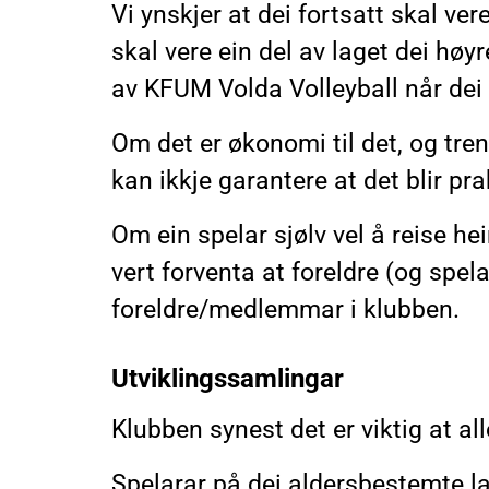
Vi ynskjer at dei fortsatt skal ver
skal vere ein del av laget dei høyre
av KFUM Volda Volleyball når dei
Om det er økonomi til det, og trena
kan ikkje garantere at det blir pra
Om ein spelar sjølv vel å reise he
vert forventa at foreldre (og spela
foreldre/medlemmar i klubben.
Utviklingssamlingar
Klubben synest det er viktig at al
Spelarar på dei aldersbestemte l