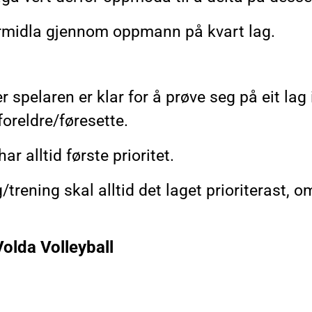
 formidla gjennom oppmann på kvart lag.
spelaren er klar for å prøve seg på eit lag 
foreldre/føresette.
ar alltid første prioritet.
rening skal alltid det laget prioriterast, o
olda Volleyball