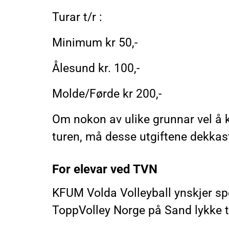
Turar t/r :
Minimum kr 50,-
Ålesund kr. 100,-
Molde/Førde kr 200,-
Om nokon av ulike grunnar vel å kø
turen, må desse utgiftene dekkast
For elevar ved TVN
KFUM Volda Volleyball ynskjer sp
ToppVolley Norge på Sand lykke t