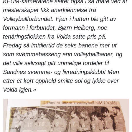
KFUM-kameratene seiret også i så måte ved at
mesterskapet fikk anerkjennelse fra
Volleyballforbundet. Fjær i hatten ble gitt av
formann i forbundet, Bjørn Heiberg, noe
tenåringsflokken fra Volda satte pris på.
Fredag så imidlertid de seks banene mer ut
som svømmebasseng enn volleyballbaner, og
det ville selvsagt gitt urimelige fordeler til
Sandnes svømme- og livredningsklubb! Men
etter et kort opphold smilte sol og lykke over
Volda igjen.»