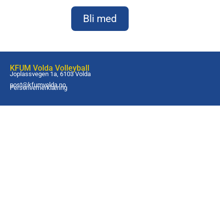
Bli med
KFUM Volda Volleyball
Joplassvegen 1a, 6103 Volda
post@kfumvolda.no
Personvernerklæring