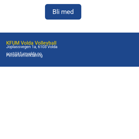
Bli med
KFUM Volda Volleyball
Joplassvegen 1a, 6103 Volda
post@kfumvolda.no
Personvernerklæring