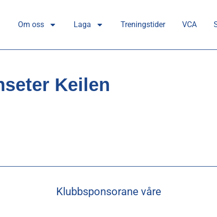
Om oss
Laga
Treningstider
VCA
seter Keilen
Klubbsponsorane våre