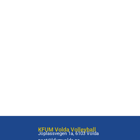
KFUM Volda Volleyball
Joplassvegen 1a, 6103 Volda