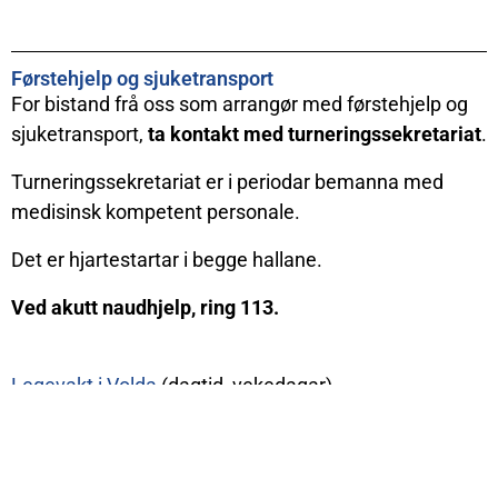
Førstehjelp og sjuketransport
For bistand frå oss som arrangør med førstehjelp og
sjuketransport,
ta kontakt med turneringssekretariat
.
Turneringssekretariat er i periodar bemanna med
medisinsk kompetent personale.
Det er hjartestartar i begge hallane.
Ved akutt naudhjelp, ring 113.
Legevakt i Volda
(dagtid, vekedagar)
Legevakt i Ørsta
(dagtid, vekedagar)
Søre Sunnmøre legevakt
er plassert på Hovden, ved