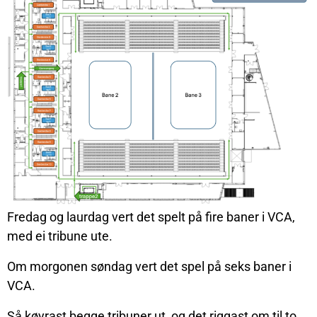
Fredag og laurdag vert det spelt på fire baner i VCA,
med ei tribune ute.
Om morgonen søndag vert det spel på seks baner i
VCA.
Så køyrast begge tribuner ut, og det riggast om til to