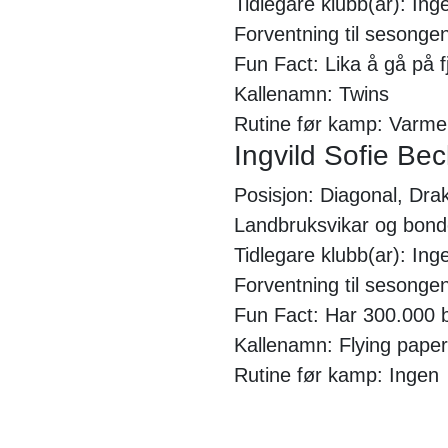
Tidlegare klubb(ar): Ing
Forventning til sesongen
Fun Fact: Lika å gå på fj
Kallenamn: Twins
Rutine før kamp: Varme 
Ingvild Sofie Be
Posisjon: Diagonal, Drak
Landbruksvikar og bon
Tidlegare klubb(ar): Ing
Forventning til sesonge
Fun Fact: Har 300.000 b
Kallenamn: Flying paper
Rutine før kamp: Ingen