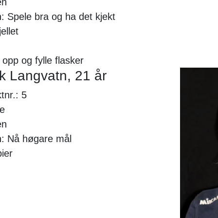
en
: Spele bra og ha det kjekt
ellet
opp og fylle flasker
ck Langvatn, 21 år
tnr.: 5
de
en
n: Nå høgare mål
ier