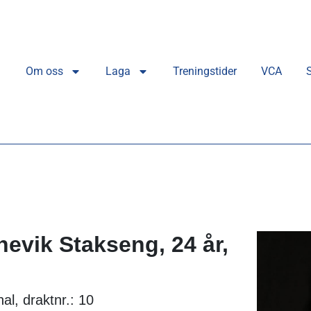
Om oss
Laga
Treningstider
VCA
nevik Stakseng, 24 år,
al, draktnr.: 10