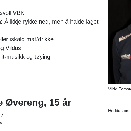
ssvoll VBK
: Å ikkje rykke ned, men å halde laget i
eller iskald mat/drikke
g Vildus
Fit-musikk og tøying
Vilde Femste
 Øvereng, 15 år
Hedda Jone
 7
e